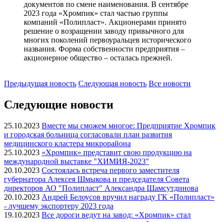
документов по смене наименования. В сентябре
2023 года «Хромпик» стал частью группы
компаний «Полипласт». Акционерами принято
решение о возращении заводу привычного для
многих поколений первоуральцев исторического
названия. Форма собственности предприятия –
акционерное общество – осталась прежней.
Предыдущая
новость
Следующая
новость
Все новости
Следующие новости
25.10.2023
Вместе мы сможем многое: Предприятие Хромпик
и городская больница согласовали план развития
медицинского кластера микрорайона
25.10.2023
«Хромпик» представит свою продукцию на
международной выставке "ХИМИЯ-2023"
20.10.2023
Состоялась встреча первого заместителя
губернатора Алексея Шмыкова и председателя Совета
директоров АО "Полипласт" Александра Шамсутдинова
20.10.2023
Андрей Белоусов вручил награду ГК «Полипласт»
- лучшему экспортеру 2023 года
19.10.2023
Все дороги ведут на завод: «Хромпик» стал