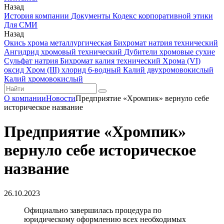
Назад
История компании
Документы
Кодекс корпоративной этики
Для СМИ
Назад
Окись хрома металлургическая
Бихромат натрия технический
Ангидрид хромовый технический
Дубители хромовые сухие
Сульфат натрия
Бихромат калия технический
Хрома (VI)
оксид
Хром (III) хлорид 6-водный
Калий двухромовокислый
Калий хромовокислый
О компании
Новости
Предприятие «Хромпик» вернуло себе
историческое название
Предприятие «Хромпик»
вернуло себе историческое
название
26.10.2023
Официально завершилась процедура по
юридическому оформлению всех необходимых