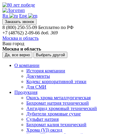
Ru
Eng
Заказать звонок
8 (800) 250-55-09
Бесплатно по РФ
+7 (48762) 2-09-66
доб. 369
Москва и область
Ваш город
Москва и область
Да, все верно
Выбрать другой
О компании
История компании
Документы
Кодекс корпоративной этики
Для СМИ
Продукция
Окись хрома металлургическая
Бихромат натрия технический
Ангидрид хромовый технический
Дубители хромовые сухие
Сульфат натрия
Бихромат калия технический
Хрома (VI) оксид