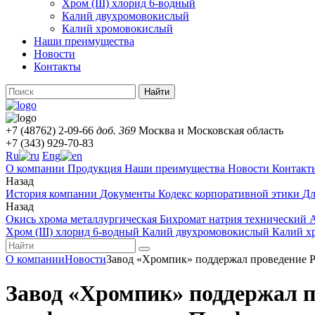
Хром (III) хлорид 6-водный
Калий двухромовокислый
Калий хромовокислый
Наши преимущества
Новости
Контакты
Найти
+7 (48762) 2-09-66
доб. 369
Москва и Московская область
+7 (343) 929-70-83
Ru
Eng
О компании
Продукция
Наши преимущества
Новости
Контакт
Назад
История компании
Документы
Кодекс корпоративной этики
Д
Назад
Окись хрома металлургическая
Бихромат натрия технический
Хром (III) хлорид 6-водный
Калий двухромовокислый
Калий х
О компании
Новости
Завод «Хромпик» поддержал проведение Р
Завод «Хромпик» поддержал п