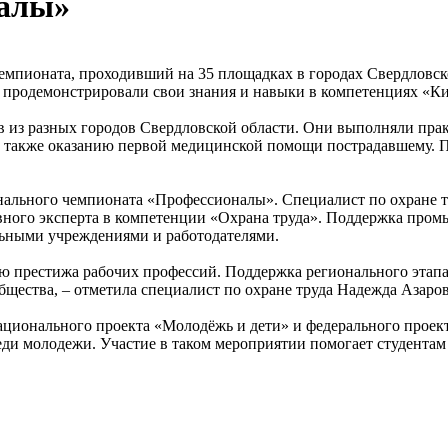
налы»
Чемпионата, проходивший на 35 площадках в городах Свердловс
 продемонстрировали свои знания и навыки в компетенциях «Ки
в из разных городов Свердловской области. Они выполняли прак
 также оказанию первой медицинской помощи пострадавшему. П
ального чемпионата «Профессионалы». Специалист по охране т
авного эксперта в компетенции «Охрана труда». Поддержка пр
льными учреждениями и работодателями.
ю престижа рабочих профессий. Поддержка регионального этап
щества, – отметила специалист по охране труда Надежда Азаров
ционального проекта «Молодёжь и дети» и федерального проек
ди молодежи. Участие в таком мероприятии помогает студентам