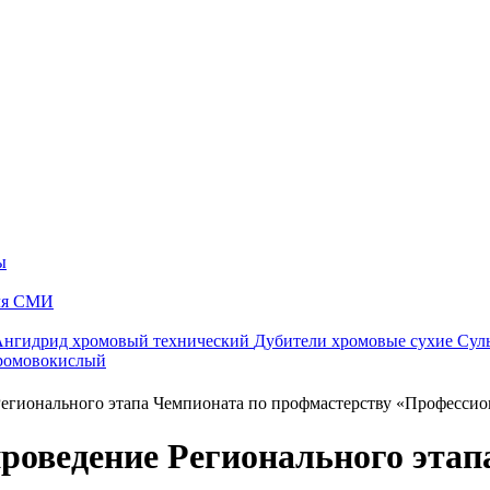
ы
ля СМИ
Ангидрид хромовый технический
Дубители хромовые сухие
Сул
ромовокислый
егионального этапа Чемпионата по профмастерству «Професси
роведение Регионального этап