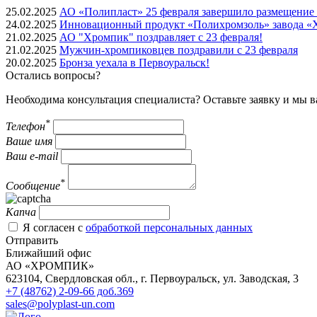
25.02.2025
АО «Полипласт» 25 февраля завершило размещение о
24.02.2025
Инновационный продукт «Полихромзоль» завода «Х
21.02.2025
АО "Хромпик" поздравляет с 23 февраля!
21.02.2025
Мужчин-хромпиковцев поздравили с 23 февраля
20.02.2025
Бронза уехала в Первоуральск!
Остались вопросы?
Необходима консультация специалиста? Оставьте заявку и мы 
*
Телефон
Ваше имя
Ваш e-mail
*
Сообщение
Капча
Я согласен с
обработкой персональных данных
Отправить
Ближайший офис
АО «ХРОМПИК»
623104, Свердловская обл.,
г.
Первоуральск
,
ул. Заводская, 3
+7 (48762) 2-09-66 доб.369
sales@polyplast-un.com